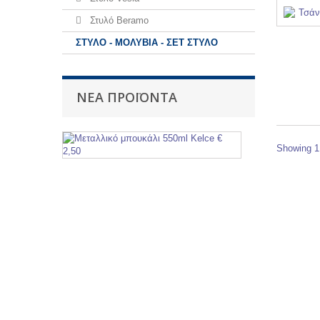
Στυλό Beramo
ΣΤΥΛΟ - ΜΟΛΥΒΙΑ - ΣΕΤ ΣΤΥΛΟ
ΝΈΑ ΠΡΟΪΌΝΤΑ
Μεταλλικό
μπουκάλι
Showing 1 
550ml
Kelce
€
2,50
Μεταλλικό
μπουκάλι
550ml
Kelce
Τιμή:
€
2,50
Δεν
συμπεριλαμβάν