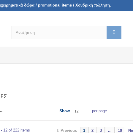
πιχειρηματικά δώρα / promotional items / Χονδρική πώληση.
ΤΕΣ
Show
per page
--
12
- 12 of 222 items
Previous
1
2
3
...
19
Ne