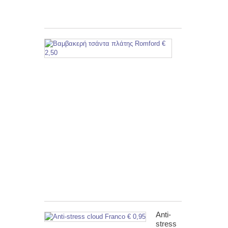
ο...
Βαμβακερή
τσάντα
πλάτης
Romford
€
2,50
Βαμβακερή
τσάντα
πλάτης
Romford
Τιμή:
€
2,50
Δεν
συμπεριλαμβάν
ο...
Anti-
stress